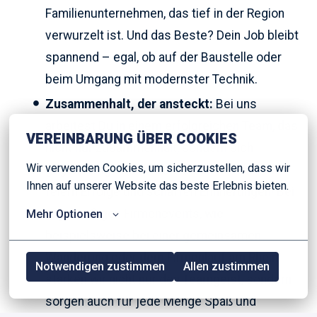
Familienunternehmen, das tief in der Region
verwurzelt ist. Und das Beste? Dein Job bleibt
spannend – egal, ob auf der Baustelle oder
beim Umgang mit modernster Technik.
Zusammenhalt, der ansteckt:
Bei uns
arbeitest Du in einem erfolgreichen Team, das
VEREINBARUNG ÜBER COOKIES
nicht nur zusammenhält, sondern sich
Wir verwenden Cookies, um sicherzustellen, dass wir 
gegenseitig unterstützt und motiviert. Wir
Ihnen auf unserer Website das beste Erlebnis bieten.
feiern Erfolge und schaffen Erinnerungen! Bei
regelmäßigen Firmenevents, wie
Mehr Optionen
beispielsweise bei einer gemeinsamen
Wanderung oder dem Firmenlauf am Rhein
Notwendigen zustimmen
Allen zustimmen
stärken wir nicht nur den Teamgeist, sondern
sorgen auch für jede Menge Spaß und